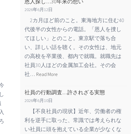
恩人探し…30年来の想い
2026年6月12日
2カ月ほど前のこと。東海地方に住む40
代後半の女性からの電話。「恩人を捜し
てほしい」とのこと。東京駅で落ち合
い、詳しい話を聴く。その女性は、地元
の高校を卒業後、都内で就職。就職先は
社員30人ほどの金属加工会社。その会
社…
Read More
今
社員の行動調査…許されざる実態
し
2026年6月10日
遠
【不良社員の現状】近年、労働者の権
入
利を逆手に取った、常識では考えられな
ろ
い社員に頭を抱えている企業が少なくな