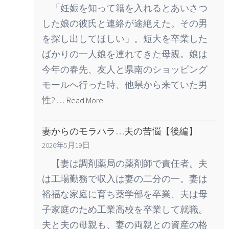
「妊娠を知って籍を入れるとあいさつ
した娘の彼氏と連絡が途絶えた。その男
を探し出してほしい」。短大を卒業した
ばかりの一人娘を連れてきた母親。娘は
今年の春先、友人と県南のショッピング
モールへ行った時、他県から来ていた男
性2…
Read More
妻からのモラハラ…夫の苦悩【後編】
2026年5月19日
【妻は調剤薬局の薬剤師で責任者。夫
は工場勤務で収入は妻の二分の一。妻は
裕福な家庭に育ち薬学部を卒業、夫は母
子家庭のため工業高校を卒業して就職。
夫と夫の母親も、妻の両親との資産の格