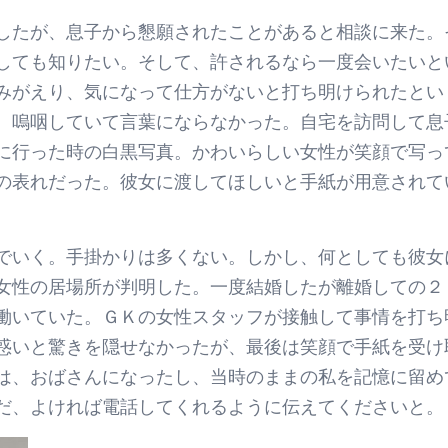
したが、息子から懇願されたことがあると相談に来た。
しても知りたい。そして、許されるなら一度会いたいと
みがえり、気になって仕方がないと打ち明けられたとい
、嗚咽していて言葉にならなかった。自宅を訪問して息
に行った時の白黒写真。かわいらしい女性が笑顔で写っ
の表れだった。彼女に渡してほしいと手紙が用意されて
でいく。手掛かりは多くない。しかし、何としても彼女
女性の居場所が判明した。一度結婚したが離婚しての２
働いていた。ＧＫの女性スタッフが接触して事情を打ち
惑いと驚きを隠せなかったが、最後は笑顔で手紙を受け
は、おばさんになったし、当時のままの私を記憶に留め
だ、よければ電話してくれるように伝えてくださいと。