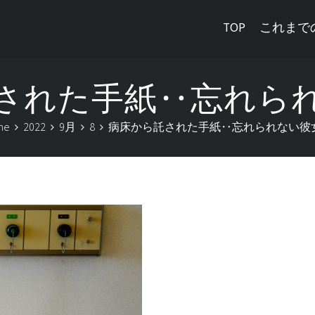
TOP
これまで
された手紙‥忘れら
me
2022
9月
8
病床から託された手紙‥忘れられない彼