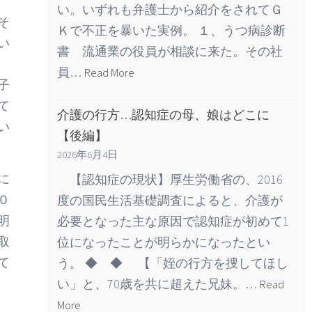
い。いずれも弁護士から紹介をされてＧ
そ
Ｋで不正を暴いた実例。 １、うつ病診断
い
書 流通業の役員が相談に来た。その社
員…
Read More
子
て
介護の行方…認知症の母、娘はどこに
い
【後編】
2026年6月4日
に
【認知症の現状】厚生労働省の、2016
０
度の国民生活基礎調査によると、介護が
明
必要となった主な原因で認知症が初めて1
取
位になったことが明らかになったとい
て
う。 ◆ ◆ 【「姪の行方を捜してほし
い」と、70歳を共に超えた兄妹。…
Read
More