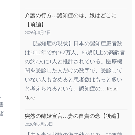
介護の行方…認知症の母、娘はどこに
【前編】
2026年6月2日
【認知症の現状】日本の認知症患者数
は2012年で約462万人、65歳以上の高齢者
の約7人に1人と推計されている。医療機
関を受診した人だけの数字で、受診して
いない人も含めると患者数はもっと多い
と考えられるという。認知症の…
Read
。
More
書
者
突然の離婚宣言…妻の自責の念【後編】
、
2026年5月30日
【夫と妻は北陸の街で幼なじみ、20年前