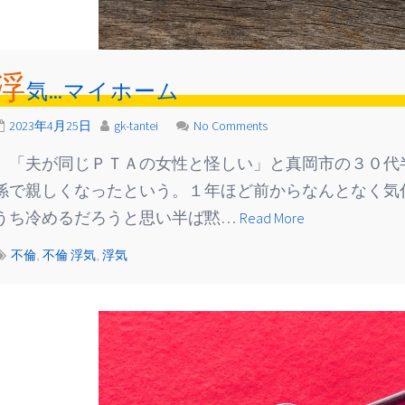
浮
気…マイホーム
2023年4月25日
gk-tantei
No Comments
「夫が同じＰＴＡの女性と怪しい」と真岡市の３０代
係で親しくなったという。１年ほど前からなんとなく気
うち冷めるだろうと思い半ば黙…
Read More
不倫
,
不倫 浮気
,
浮気