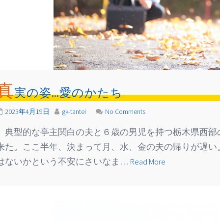
真
実の姿…愛のかたち
2023年4月19日
gk-tantei
No Comments
典型的な亭主関白の夫と６歳の男児を持つ栃木県西部
来た。ここ半年、決まって月、水、金の夫の帰りが遅い
はないかという不安にさいなま…
Read More