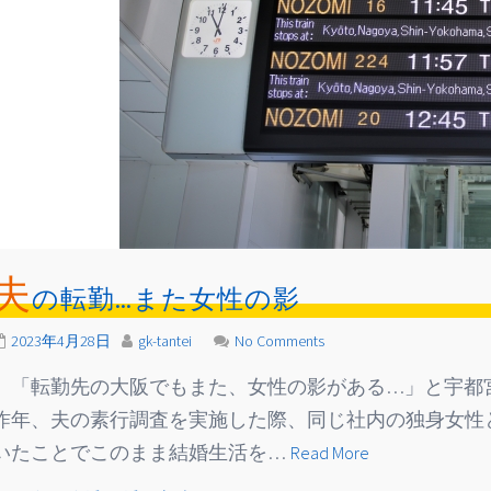
夫
の転勤…また女性の影
2023年4月28日
gk-tantei
No Comments
「転勤先の大阪でもまた、女性の影がある…」と宇都
昨年、夫の素行調査を実施した際、同じ社内の独身女性
いたことでこのまま結婚生活を…
Read More