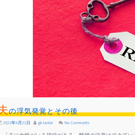
夫
の浮気発覚とその後
2023年4月21日
gk-tantei
No Comments