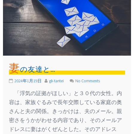
妻
の友達と…
2024年1月19日
gk-tantei
No Comments
「浮気の証拠がほしい」と３０代の女性。内
容は、家族ぐるみで長年交際している家庭の奥
さんと夫の関係。きっかけは、夫のメール。親
密さをうかがわせる内容であり、そのメールア
ドレスに妻はがくぜんとした。そのアドレス