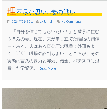
理
不尽な思い…妻の戦い
2024年1月30日
gk-tantei
No Comments
「自分を信じてもらいたい！」と隣県に住む
３５歳の妻。現在、夫が申し立てた離婚の調停
中である。夫はある官公庁の職員で外面もよ
く、近所・職場の評判もよい。ところが、その
実態は言葉の暴力と浮気、借金、パチスロに浪
費した学資保…
Read More