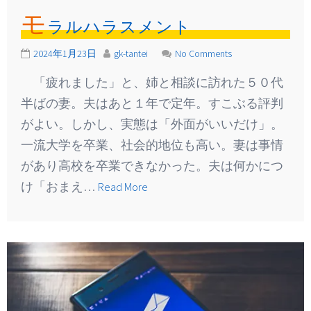
モ
ラルハラスメント
2024年1月23日
gk-tantei
No Comments
「疲れました」と、姉と相談に訪れた５０代
半ばの妻。夫はあと１年で定年。すこぶる評判
がよい。しかし、実態は「外面がいいだけ」。
一流大学を卒業、社会的地位も高い。妻は事情
があり高校を卒業できなかった。夫は何かにつ
け「おまえ…
Read More