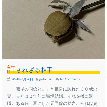
許
されざる相手
2024年1月26日
gk-tantei
No Comments
「職場の同僚と…」と相談に訪れた３０歳の
妻。夫とは２年前に職場結婚。それを機に退
職。ある時、耳にした元同僚の助言。それは妻