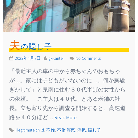
夫
の隠し子
2023年4月7日
gk-tantei
No Comments
「最近主人の車の中から赤ちゃんのおもちゃ
が…。家には子どもがいないのに…。何か胸騒
ぎがして」と県南に住む３０代半ばの女性から
の依頼。 ご主人は４０代、とある老舗の社
長。立ち寄り先から調査を開始すると、高速道
路を４０分ほど…
Read More
illegitimate child
,
不倫
,
不倫 浮気
,
浮気
,
隠し子