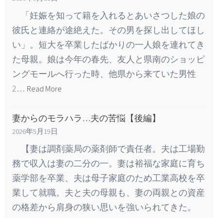
「妊娠を知って籍を入れるとあいさつした娘の
彼氏と連絡が途絶えた。その男を探し出してほし
い」。短大を卒業したばかりの一人娘を連れてき
た母親。娘は今年の春先、友人と県南のショッピ
ングモールへ行った時、他県から来ていた男性
2…
Read More
妻からのモラハラ…夫の苦悩【後編】
2026年5月19日
【妻は調剤薬局の薬剤師で責任者。夫は工場勤
務で収入は妻の二分の一。妻は裕福な家庭に育ち
薬学部を卒業、夫は母子家庭のため工業高校を卒
業して就職。夫と夫の母親も、妻の両親との資産
の格差から肩身の狭い思いを強いられてきた。