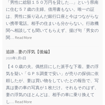
「男性に総額１５０万円を貸した…」という県南
に住む５７歳の主婦。借用書もない。唯一の証
は、男性に振り込んだ銀行口座と今はつながらな
い携帯電話。相手の住まいも分からない。行政機
関へ相談しても聞いてもらえず、揚げ句「男女の
関…
Read More
追跡…妻の浮気【後編】
2026年1月6日
【４０歳の夫。偶然目にした派手な下着。妻の浮
気を疑い「ＧＰＳ調査で安い」が売りの探偵に依
頼したが、妻は買い物をしていたとの報告で、写
真は妻の車の写真が１枚だけ。それもそのはず、
妻の浮気のほとんどは、相手の車に乗り換えて
し…
Read More