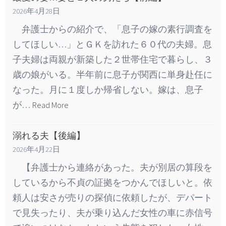
2026年4月28日
弁護士からの紹介で、「息子の嫁の素行調査を
してほしい…」とＧＫを訪れた６０代の夫婦。息
子夫婦は両親が新築した２世帯住宅で暮らし、３
歳の娘がいる。半年前に息子が関西に単身赴任に
なった。月に１度しか帰省しない。嫁は、息子
が…
Read More
溺れる夫【後編】
2026年4月22日
【弁護士から連絡があった。夫が別居の算段を
しているから不貞の証拠をつかんでほしいと。依
頼人は安さが売りの探偵に依頼したが、デパート
で見失ったり、夫が乗り込んだ女性の車に赤信号