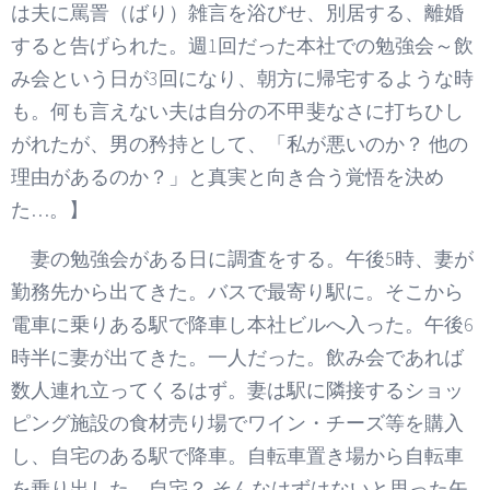
は夫に罵詈（ばり）雑言を浴びせ、別居する、離婚
すると告げられた。週1回だった本社での勉強会～飲
み会という日が3回になり、朝方に帰宅するような時
も。何も言えない夫は自分の不甲斐なさに打ちひし
がれたが、男の矜持として、「私が悪いのか？ 他の
理由があるのか？」と真実と向き合う覚悟を決め
た…。】
妻の勉強会がある日に調査をする。午後5時、妻が
勤務先から出てきた。バスで最寄り駅に。そこから
電車に乗りある駅で降車し本社ビルへ入った。午後6
時半に妻が出てきた。一人だった。飲み会であれば
数人連れ立ってくるはず。妻は駅に隣接するショッ
ピング施設の食材売り場でワイン・チーズ等を購入
し、自宅のある駅で降車。自転車置き場から自転車
を乗り出した。自宅？ そんなはずはないと思った矢