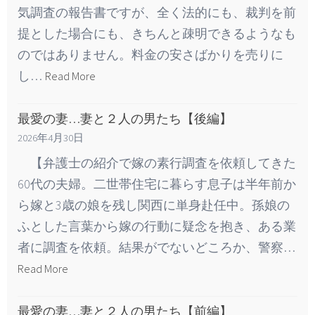
気調査の報告書ですが、全く法的にも、裁判を前
提とした場合にも、きちんと疎明できるようなも
のではありません。料金の安さばかりを売りに
し…
Read More
最愛の妻…妻と２人の男たち【後編】
2026年4月30日
【弁護士の紹介で嫁の素行調査を依頼してきた
60代の夫婦。二世帯住宅に暮らす息子は半年前か
ら嫁と3歳の娘を残し関西に単身赴任中。孫娘の
ふとした言葉から嫁の行動に疑念を抱き、ある業
者に調査を依頼。結果がでないどころか、警察…
Read More
最愛の妻…妻と２人の男たち【前編】