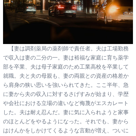
【妻は調剤薬局の薬剤師で責任者。夫は工場勤務
で収入は妻の二分の一。妻は裕福な家庭に育ち薬学
部を卒業、夫は母子家庭のため工業高校を卒業して
就職。夫と夫の母親も、妻の両親との資産の格差か
ら肩身の狭い思いを強いられてきた。ここ半年、急
に妻から夫の収入に対するさげすみが始まり、学歴
や会社における立場の違いなど侮蔑がエスカレート
した。夫は耐え忍んだ。妻に気に入られようと家事
のほとんどをやるようになった。それでも、妻から
はけんかをしかけてくるような言動が増え、ついに