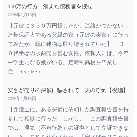
350万の行方…消えた債務者を捜せ
2026年1月16日
【元彼に３５０万円貸したが、連絡がつかない…
連帯保証人である父親の家（元彼の実家）に行っ
てみたが、既に建物は取り壊されていた】 ３
０代半ばの水商売を営む女性。依頼人には、今年
中学生になる娘がいる。定時制高校を卒業し、
住…
Read More
安さが売りの探偵に騙されて…夫の浮気【後編】
2026年1月13日
【弁護士に、ある探偵に依頼した調査報告書を持
参して相談に行った。しかし、「この調査報告書
では、浮気（不貞行為）の証拠として立証できな
い」と、ＧＫを紹介された。「安さばかりをうた