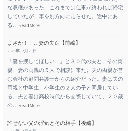
な収穫があった。これまでは仕事が終われば帰宅
していたが、車を別方向に走らせた。途中にあ
る…
Read More
まさか！！…妻の失踪【前編】
2025年12月23日
「妻を捜してほしい…」と３０代の夫と、その両
親、妻の両親の５人で相談に来た。夫の両親が営
む会社の顧問弁護士からの紹介だった。妻は夫の
両親と中学生、小学生の２人の子と同居してい
る。夫と妻は高校時代から交際していて、２０歳
の…
Read More
許せない父の浮気とその相手【後編】