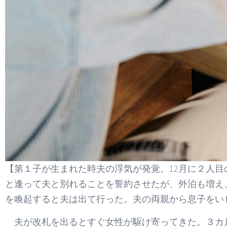
【第１子が生まれた時夫の浮気が発覚。12月に２人
と逢って夫と別れることを誓約させたが、外泊も増え
を喚起すると夫は出て行った。夫の両親から息子をい
夫が改札を出るとすぐ女性が駆け寄ってきた。３カ