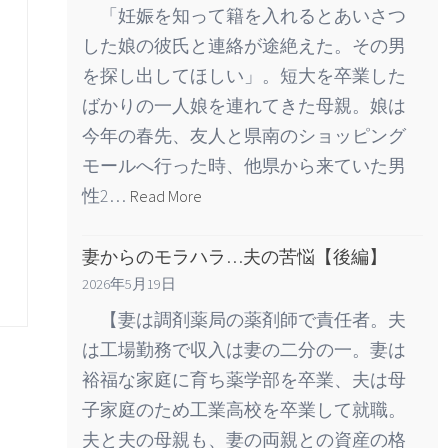
「妊娠を知って籍を入れるとあいさつ
した娘の彼氏と連絡が途絶えた。その男
を探し出してほしい」。短大を卒業した
ばかりの一人娘を連れてきた母親。娘は
今年の春先、友人と県南のショッピング
モールへ行った時、他県から来ていた男
性2…
Read More
妻からのモラハラ…夫の苦悩【後編】
2026年5月19日
【妻は調剤薬局の薬剤師で責任者。夫
は工場勤務で収入は妻の二分の一。妻は
裕福な家庭に育ち薬学部を卒業、夫は母
子家庭のため工業高校を卒業して就職。
夫と夫の母親も、妻の両親との資産の格