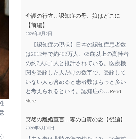
介護の行方…認知症の母、娘はどこに
【前編】
2026年6月2日
【認知症の現状】日本の認知症患者数
は2012年で約462万人、65歳以上の高齢者
の約7人に1人と推計されている。医療機
関を受診した人だけの数字で、受診して
いない人も含めると患者数はもっと多い
と考えられるという。認知症の…
Read
More
性
意
突然の離婚宣言…妻の自責の念【後編】
2026年5月30日
ら
【夫と妻は北陸の街で幼なじみ、20年前