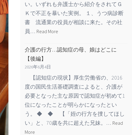
い。いずれも弁護士から紹介をされてＧ
Ｋで不正を暴いた実例。 １、うつ病診断
書 流通業の役員が相談に来た。その社
員…
Read More
介護の行方…認知症の母、娘はどこに
【後編】
2026年6月4日
【認知症の現状】厚生労働省の、2016
度の国民生活基礎調査によると、介護が
必要となった主な原因で認知症が初めて1
位になったことが明らかになったとい
う。 ◆ ◆ 【「姪の行方を捜してほし
い」と、70歳を共に超えた兄妹。…
Read
More