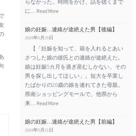
らなかった。時間をかけ、話を聴くまで
に…
Read More
で
女
娘の妊娠…連絡が途絶えた男【後編】
の
2026年5月25日
【「妊娠を知って、籍を入れるとあい
あ
さつした娘の彼氏との連絡が途絶えた。
向
娘は妊娠5カ月を過ぎ産むしかない。その
男を探し出してほしい」。短大を卒業し
たばかりの20歳の娘を連れてきた母親。
県南ショッピングモールで、他県から
来…
Read More
娘の妊娠…連絡が途絶えた男【前編】
2026年5月21日