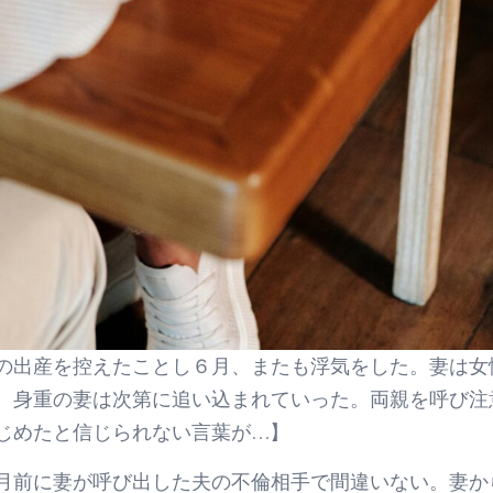
目の出産を控えたことし６月、またも浮気をした。妻は女
、身重の妻は次第に追い込まれていった。両親を呼び注
じめたと信じられない言葉が…】
月前に妻が呼び出した夫の不倫相手で間違いない。妻か