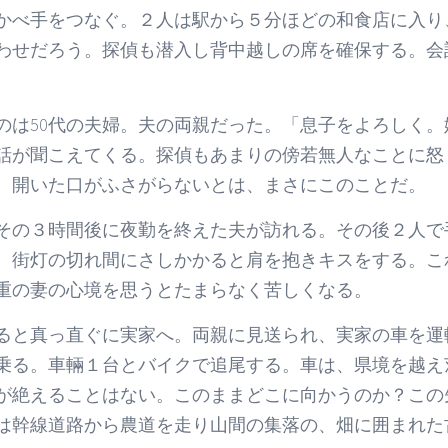
かべ手をつなぐ。２人は駅から５分ほどの和食店に入り
わせだろう。探偵も潜入し背中越しの席を確保する。会
は50代の夫婦。夫の両親だった。「息子をよろしく。
話が聞こえてくる。探偵もあまりの傍若無人なことに怒
。開いた口がふさがらないとは、まさにこのことだ。
その３時間後に夜勤を終えた夫が訪れる。その後２人で
、街灯の切れ間にさしかかると肩を抱きキスをする。こ
身重の妻の心境を思うとたまらなく苦しくなる。
ると真っ直ぐに実家へ。両親に見送られ、実家の車を運
乗る。車輛１台とバイクで追尾する。車は、県境を越え
が絶えることはない。このままどこに向かうのか？この
は幹線道路から農道を走り山間の集落の、畑に囲まれた