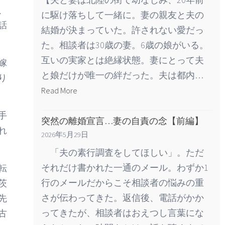
、
に駆け落ちして一緒に。妻の親友と夫の
話
結婚が決まっていた。許されない愛だっ
た。相談者は30歳の妻。6歳の娘がいる。
互いの実家とは絶縁状態。妻にとって夫
嫁
と娘だけが唯一の絆だった。夫は都内…
り
Read More
手
突然の離婚宣言…妻の自責の念【前編】
れ
2026年5月29日
「夫の素行調査をしてほしい」。ただ
それだけ書かれた一通のメール。わずか1
転
行のメールだからこそ相談者の悩みの重
茨
さが伝わってきた。返信後、電話がかか
先
ってきたが、相談者はおえつし言葉にな
古