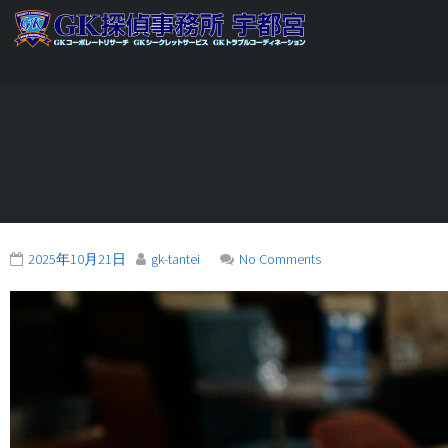
2025年10月21日
gk-tantei
No Comments