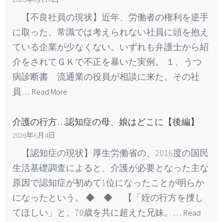
【不良社員の現状】近年、労働者の権利を逆手
に取った、常識では考えられない社員に頭を抱え
ている企業が少なくない。いずれも弁護士から紹
介をされてＧＫで不正を暴いた実例。 １、うつ
病診断書 流通業の役員が相談に来た。その社
員…
Read More
介護の行方…認知症の母、娘はどこに【後編】
2026年6月4日
【認知症の現状】厚生労働省の、2016度の国民
生活基礎調査によると、介護が必要となった主な
原因で認知症が初めて1位になったことが明らか
になったという。 ◆ ◆ 【「姪の行方を捜し
てほしい」と、70歳を共に超えた兄妹。…
Read