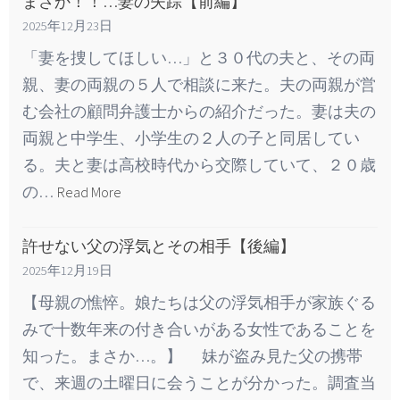
まさか！！…妻の失踪【前編】
2025年12月23日
「妻を捜してほしい…」と３０代の夫と、その両
親、妻の両親の５人で相談に来た。夫の両親が営
む会社の顧問弁護士からの紹介だった。妻は夫の
両親と中学生、小学生の２人の子と同居してい
る。夫と妻は高校時代から交際していて、２０歳
の…
Read More
許せない父の浮気とその相手【後編】
2025年12月19日
【母親の憔悴。娘たちは父の浮気相手が家族ぐる
みで十数年来の付き合いがある女性であることを
知った。まさか…。】 妹が盗み見た父の携帯
で、来週の土曜日に会うことが分かった。調査当