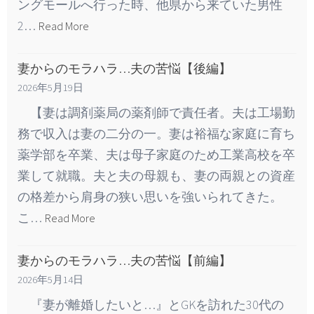
ングモールへ行った時、他県から来ていた男性
2…
Read More
妻からのモラハラ…夫の苦悩【後編】
2026年5月19日
【妻は調剤薬局の薬剤師で責任者。夫は工場勤
務で収入は妻の二分の一。妻は裕福な家庭に育ち
薬学部を卒業、夫は母子家庭のため工業高校を卒
業して就職。夫と夫の母親も、妻の両親との資産
の格差から肩身の狭い思いを強いられてきた。
こ…
Read More
妻からのモラハラ…夫の苦悩【前編】
2026年5月14日
『妻が離婚したいと…』とGKを訪れた30代の