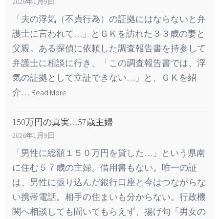
2026年1月9日
「夫の浮気（不貞行為）の証拠にはならないと弁
護士に言われて…」とＧＫを訪れた３３歳の妻と
父親。ある探偵に依頼した調査報告書を持参して
弁護士に相談に行き、「この調査報告書では、浮
気の証拠として立証できない…」と、ＧＫを紹
介…
Read More
150万円の真実…57歳主婦
2026年1月9日
「男性に総額１５０万円を貸した…」という県南
に住む５７歳の主婦。借用書もない。唯一の証
は、男性に振り込んだ銀行口座と今はつながらな
い携帯電話。相手の住まいも分からない。行政機
関へ相談しても聞いてもらえず、揚げ句「男女の