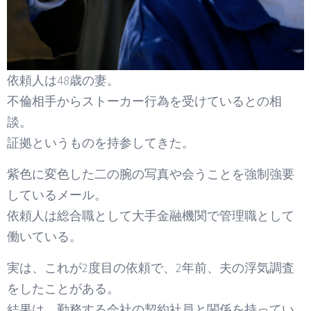
依頼人は48歳の妻。
不倫相手からストーカー行為を受けているとの相
談。
証拠というものを持参してきた。
紫色に変色した二の腕の写真や会うことを強制強要
しているメール。
依頼人は総合職として大手金融機関で管理職として
働いている。
実は、これが2度目の依頼で、2年前、夫の浮気調査
をしたことがある。
結果は、勤務する会社の契約社員と関係を持ってい