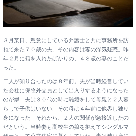
３月某日、懇意にしている弁護士と共に事務所を訪
ねて来た７０歳の夫。その内容は妻の浮気疑惑。昨
年２月に籍を入れたばかりの、４８歳の妻のことだ
った。
二人が知り合ったのは８年前。夫が当時経営してい
た会社に保険外交員として出入りするようになった
のが縁。夫は３０代の時に離婚をして母親と２人暮
らしで子供はいない。その母は４年前に他界し独り
身になった。それから、２人の関係が急接近したの
だという。当時妻も高校生の娘を抱えてシングルマ
ザーとして公営住宅に暮らしていた。妻は独り身に