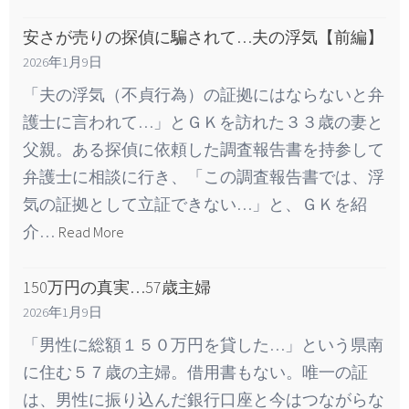
安さが売りの探偵に騙されて…夫の浮気【前編】
2026年1月9日
「夫の浮気（不貞行為）の証拠にはならないと弁
護士に言われて…」とＧＫを訪れた３３歳の妻と
父親。ある探偵に依頼した調査報告書を持参して
弁護士に相談に行き、「この調査報告書では、浮
気の証拠として立証できない…」と、ＧＫを紹
介…
Read More
150万円の真実…57歳主婦
2026年1月9日
「男性に総額１５０万円を貸した…」という県南
に住む５７歳の主婦。借用書もない。唯一の証
は、男性に振り込んだ銀行口座と今はつながらな