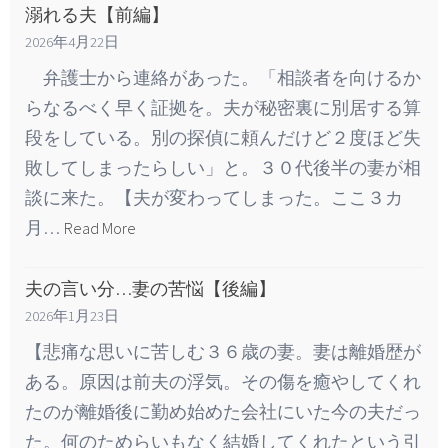
溺れる夫【前編】
2026年4月22日
弁護士から連絡があった。「相談者を向けるか
らなるべく早く証拠を。夫が秘密裏に別居する算
段をしている。別の探偵に頼んだけど２度ほど失
敗してしまったらしい」と。３０代後半の妻が相
談に来た。【夫が変わってしまった。ここ３カ
月…
Read More
夫の言い分…妻の苦悩【後編】
2026年1月23日
【悲痛な思いに苦しむ３６歳の妻。妻は離婚歴が
ある。原因は前夫の浮気。その傷を癒やしてくれ
たのが離婚後に勤め始めた会社にいた今の夫だっ
た。何のためらいもなく結婚してくれたという引