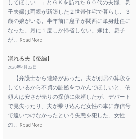
してほしい…」とＧＫを訪れた６０代の夫婦。息
子夫婦は両親が新築した２世帯住宅で暮らし、３
歳の娘がいる。半年前に息子が関西に単身赴任に
なった。月に１度しか帰省しない。嫁は、息子
が…
Read More
溺れる夫【後編】
2026年4月22日
【弁護士から連絡があった。夫が別居の算段を
しているから不貞の証拠をつかんでほしいと。依
頼人は安さが売りの探偵に依頼したが、デパート
で見失ったり、夫が乗り込んだ女性の車に赤信号
で追いつけなかったという失態を犯した。女性
の…
Read More