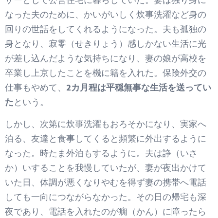
なった夫のために、かいがいしく炊事洗濯など身の
回りの世話をしてくれるようになった。夫も孤独の
身となり、寂零（せきりょう）感しかない生活に光
が差し込んだような気持ちになり、妻の娘が高校を
卒業し上京したことを機に籍を入れた。保険外交の
仕事もやめて、
2カ月程は平穏無事な生活を送ってい
た
という。
しかし、次第に炊事洗濯もおろそかになり、実家へ
泊る、友達と食事してくると頻繁に外出するように
なった。時たま外泊もするように。夫は諍（いさ
か）いすることを我慢していたが、妻が夜出かけて
いた日、体調が悪くなりやむを得ず妻の携帯へ電話
しても一向につながらなかった。その日の帰宅も深
夜であり、電話を入れたのが癇（かん）に障ったら