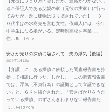
【元彼に３５０万円貸したが、連絡がつかない…
連帯保証人である父親の家（元彼の実家）に行っ
てみたが、既に建物は取り壊されていた】 ３
０代半ばの水商売を営む女性。依頼人には、今年
中学生になる娘がいる。定時制高校を卒業し、
住…
Read More
安さが売りの探偵に騙されて…夫の浮気【後編】
2026年1月13日
【弁護士に、ある探偵に依頼した調査報告書を持
参して相談に行った。しかし、「この調査報告書
では、浮気（不貞行為）の証拠として立証できな
い」と、ＧＫを紹介された。「安さばかりをうた
っている探偵」のずさんきわまりない報告書だ
っ…
Read More