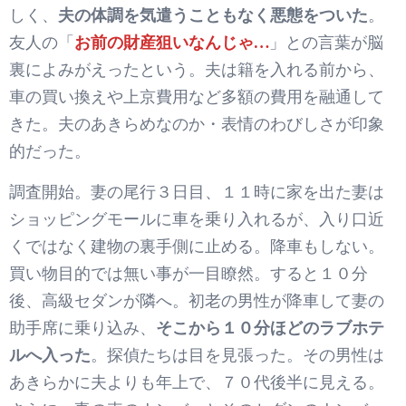
しく、
夫の体調を気遣うこともなく悪態をついた
。
友人の「
お前の財産狙いなんじゃ…
」との言葉が脳
裏によみがえったという。夫は籍を入れる前から、
車の買い換えや上京費用など多額の費用を融通して
きた。夫のあきらめなのか・表情のわびしさが印象
的だった。
調査開始。妻の尾行３日目、１１時に家を出た妻は
ショッピングモールに車を乗り入れるが、入り口近
くではなく建物の裏手側に止める。降車もしない。
買い物目的では無い事が一目瞭然。すると１０分
後、高級セダンが隣へ。初老の男性が降車して妻の
助手席に乗り込み、
そこから１０分ほどのラブホテ
ルへ入った
。探偵たちは目を見張った。その男性は
あきらかに夫よりも年上で、７０代後半に見える。