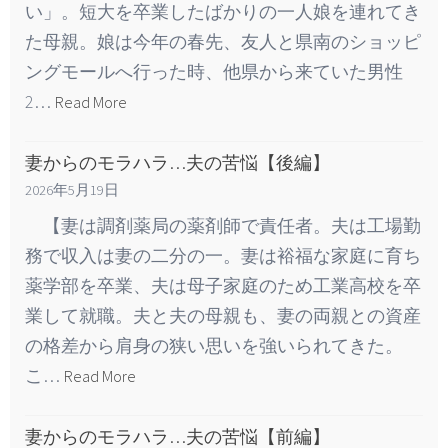
い」。短大を卒業したばかりの一人娘を連れてき
た母親。娘は今年の春先、友人と県南のショッピ
ングモールへ行った時、他県から来ていた男性
2…
Read More
妻からのモラハラ…夫の苦悩【後編】
2026年5月19日
【妻は調剤薬局の薬剤師で責任者。夫は工場勤
務で収入は妻の二分の一。妻は裕福な家庭に育ち
薬学部を卒業、夫は母子家庭のため工業高校を卒
業して就職。夫と夫の母親も、妻の両親との資産
の格差から肩身の狭い思いを強いられてきた。
こ…
Read More
妻からのモラハラ…夫の苦悩【前編】